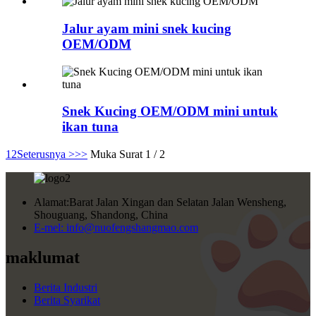
Jalur ayam mini snek kucing
OEM/ODM
Snek Kucing OEM/ODM mini untuk
ikan tuna
1
2
Seterusnya >
>>
Muka Surat 1 / 2
Alamat:
Barat Jalan Xingan dan Selatan Jalan Wensheng,
Shouguang, Shandong, China
E-mel:
info@nuofengshangmao.com
maklumat
Berita Industri
Berita Syarikat