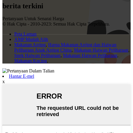
berita terkini
Pertanyaan Untuk Senarai Harga
© Hak Cipta - 2010-2023: Semua Hak Cipta Terpelihara.
Peta Laman
AMP Mudah Alih
Makanan Anjing
,
Harga Makanan Anjing dan Haiwan
Peliharaan Anak Anjing China
,
Makanan Haiwan Peliharaan
,
Snek Haiwan Peliharaan
,
Makanan Haiwan Peliharaan
,
Makanan Kucing
,
Hantar E-mel
x