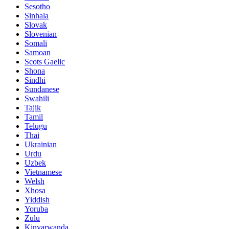
Sesotho
Sinhala
Slovak
Slovenian
Somali
Samoan
Scots Gaelic
Shona
Sindhi
Sundanese
Swahili
Tajik
Tamil
Telugu
Thai
Ukrainian
Urdu
Uzbek
Vietnamese
Welsh
Xhosa
Yiddish
Yoruba
Zulu
Kinyarwanda