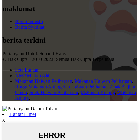
maklumat
Berita Industri
Berita Syarikat
berita terkini
Pertanyaan Untuk Senarai Harga
© Hak Cipta - 2010-2023: Semua Hak Cipta Terpelihara.
Peta Laman
AMP Mudah Alih
Makanan Haiwan Peliharaan
,
Makanan Haiwan Peliharaan
,
Harga Makanan Anjing dan Haiwan Peliharaan Anak Anjing
China
,
Snek Haiwan Peliharaan
,
Makanan Kucing
,
Makanan
Anjing
,
Hantar E-mel
x