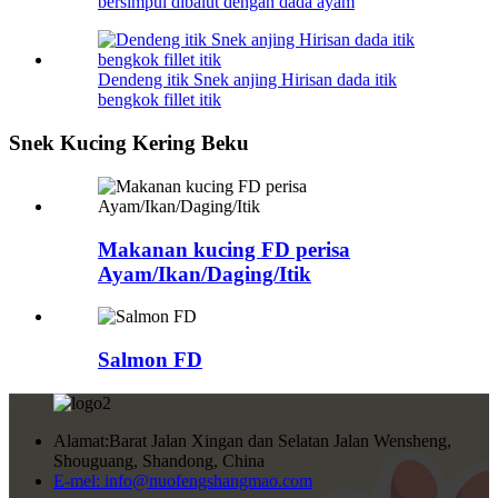
bersimpul dibalut dengan dada ayam
Dendeng itik Snek anjing Hirisan dada itik
bengkok fillet itik
Snek Kucing Kering Beku
Makanan kucing FD perisa
Ayam/Ikan/Daging/Itik
Salmon FD
Alamat:
Barat Jalan Xingan dan Selatan Jalan Wensheng,
Shouguang, Shandong, China
E-mel:
info@nuofengshangmao.com