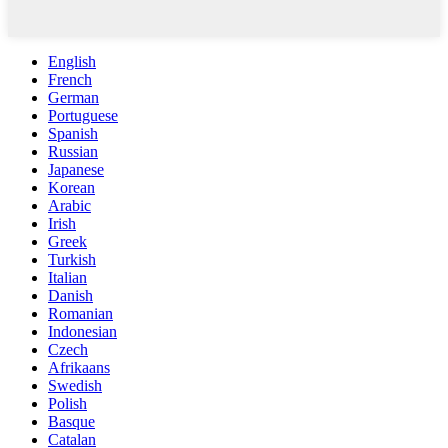
English
French
German
Portuguese
Spanish
Russian
Japanese
Korean
Arabic
Irish
Greek
Turkish
Italian
Danish
Romanian
Indonesian
Czech
Afrikaans
Swedish
Polish
Basque
Catalan