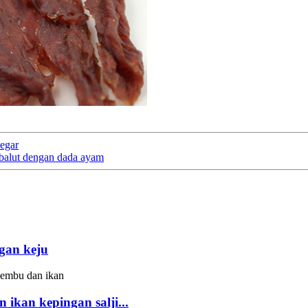
segar
ibalut dengan dada ayam
gan keju
ikan kepingan salji...