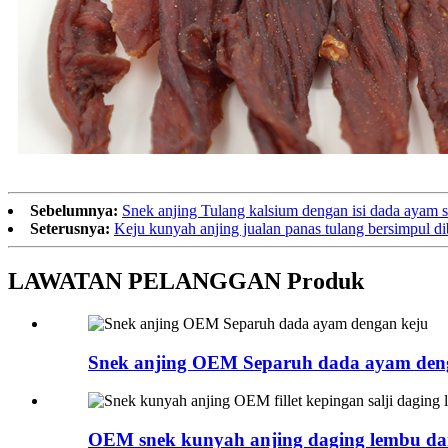
Sebelumnya:
Snek anjing Tulang kalsium dengan isi dada ayam 
Seterusnya:
Keju kunyah anjing jualan panas tulang bersimpul d
LAWATAN PELANGGAN Produk
Snek anjing OEM Separuh dada ayam den
OEM snek kunyah anjing daging lembu dan 