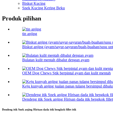
Biskut Kucing
Snek Kucing Kering Beku
Produk pilihan
tin anjing
Biskut anjing (ayam/sayur-sayuran/buah-buahan/susu unt
Bulatan kulit mentah dibalut dengan ayam
OEM Dog Chews Stik berpintal ayam dan kulit mentah
Keju kunyah anjing jualan panas tulang bersimpul dibal
Dendeng itik Snek anjing Hirisan dada itik bengkok fillet 
Dendeng itik Snek anjing Hirisan dada itik bengkok fillet itik