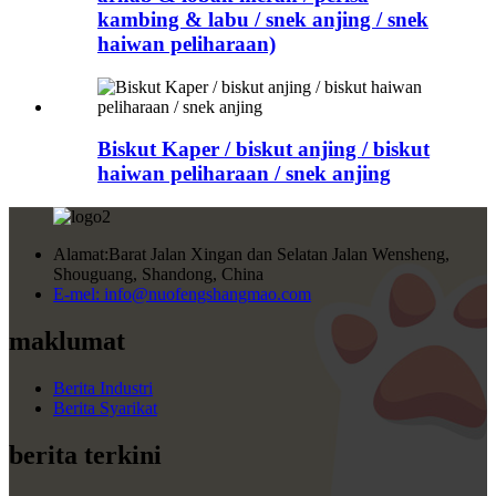
kambing & labu / snek anjing / snek
haiwan peliharaan)
Biskut Kaper / biskut anjing / biskut
haiwan peliharaan / snek anjing
Alamat:
Barat Jalan Xingan dan Selatan Jalan Wensheng,
Shouguang, Shandong, China
E-mel:
info@nuofengshangmao.com
maklumat
Berita Industri
Berita Syarikat
berita terkini