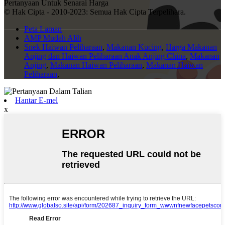
Pertanyaan Untuk Senarai Harga
© Hak Cipta - 2010-2023: Semua Hak Cipta Terpelihara.
Peta Laman
AMP Mudah Alih
Snek Haiwan Peliharaan
,
Makanan Kucing
,
Harga Makanan
Anjing dan Haiwan Peliharaan Anak Anjing China
,
Makanan
Anjing
,
Makanan Haiwan Peliharaan
,
Makanan Haiwan
Peliharaan
,
Hantar E-mel
x