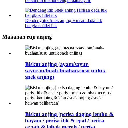
bersimpul dibalut dengan dada ayam
Dendeng itik Snek anjing Hirisan dada itik
bengkok fillet itik
Makanan ruji anjing
Biskut anjing (ayam/sayur-
sayuran/buah-buahan/susu untuk
snek anjing)
Biskut anjing (perisa daging lembu &
bayam / perisa itik & epal / perisa
arnab & lobak merah / perisa