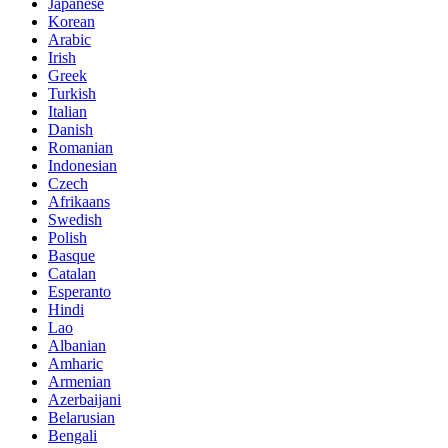
Japanese
Korean
Arabic
Irish
Greek
Turkish
Italian
Danish
Romanian
Indonesian
Czech
Afrikaans
Swedish
Polish
Basque
Catalan
Esperanto
Hindi
Lao
Albanian
Amharic
Armenian
Azerbaijani
Belarusian
Bengali