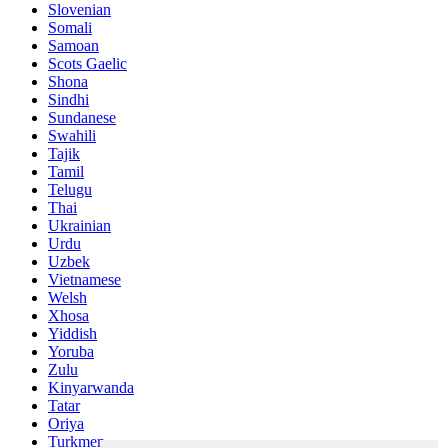
Slovenian
Somali
Samoan
Scots Gaelic
Shona
Sindhi
Sundanese
Swahili
Tajik
Tamil
Telugu
Thai
Ukrainian
Urdu
Uzbek
Vietnamese
Welsh
Xhosa
Yiddish
Yoruba
Zulu
Kinyarwanda
Tatar
Oriya
Turkmen